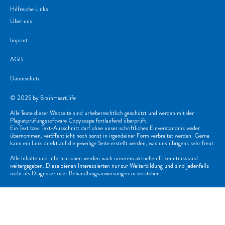
Hilfreiche Links
Über uns
Imprint
AGB
Datenschutz
© 2025 by BrainHeart.life
Alle Texte dieser Webseite sind urheberrechtlich geschützt und werden mit der
Plagiatprüfungssoftware Copyscape fortlaufend überprüft.
Ein Text bzw. Text-Ausschnitt darf ohne unser schriftliches Einverständnis weder
übernommen, veröffentlicht noch sonst in irgendeiner Form verbreitet werden. Gerne
kann ein Link direkt auf die jeweilige Seite erstellt werden, was uns übrigens sehr freut.
Alle Inhalte und Informationen werden nach unserem aktuellen Erkenntnisstand
weitergegeben. Diese dienen Interessierten nur zur Weiterbildung und sind jedenfalls
nicht als Diagnose- oder Behandlungsanweisungen zu verstehen.
akademie bios - Dr. Ernestina Mazza OG
hat
5,00
von
5
Sternen
|
713
Bewertungen auf ProvenExpert.com
WordPress Cookie Notice by Real Cookie Banner