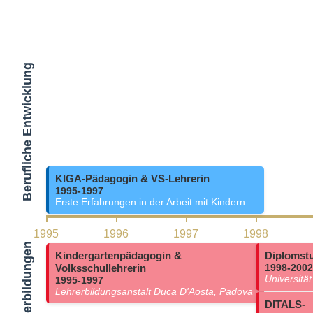
Berufliche Entwicklung
KIGA-Pädagogin & VS-Lehrerin
1995-1997
Erste Erfahrungen in der Arbeit mit Kindern
1995
1996
1997
1998
Kindergartenpädagogin &
Diplomstu
Volksschullehrerin
1998-2002
Universitä
1995-1997
Lehrerbildungsanstalt Duca D'Aosta, Padova
DITALS-