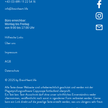
+43
(0) 699 / 11 22 54 16
info@brainheart.life
Büro erreichbar:
Montag bis Freitag
von 9:00 bis 17:00 Uhr
Hilfreiche Links
Über uns
Impressum
AGB
Datenschutz
© 2025 by BrainHeart.life
Alle Texte dieser Webseite sind urheberrechtlich geschützt und werden mit der
Plagiatprüfungssoftware Copyscape fortlaufend überprüft.
Ein Text bzw. Text-Ausschnitt darf ohne unser schriftliches Einverständnis weder
übernommen, veröffentlicht noch sonst in irgendeiner Form verbreitet werden. Gerne
kann ein Link direkt auf die jeweilige Seite erstellt werden, was uns übrigens sehr freut.